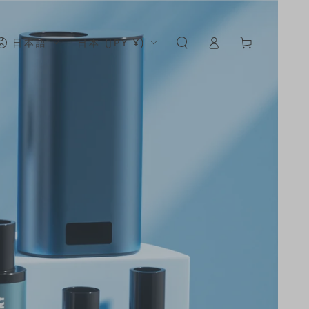
カ
ロ
言
国・
ー
日本語
日本 (JPY ¥)
グ
語
地
ト
イ
域
ン