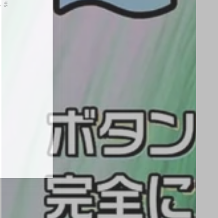
ど何卒よろしくお願い致しま
076561808
iga.com
7時
を除く
りますよう
げます。
Tube