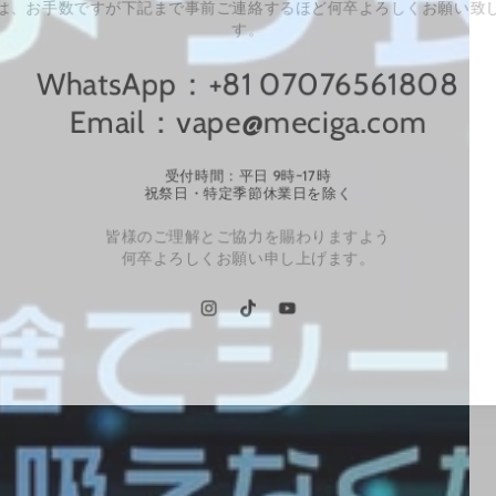
には、お手数ですが下記まで事前ご連絡するほ
す。
WhatsApp：+81 07
Email：vape@mec
受付時間：平日 9時~1
祝祭日・特定季節休業日
皆様のご理解とご協力を賜わ
何卒よろしくお願い申し上
Instagram
TikTok
You