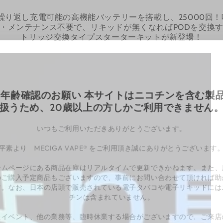
で繰り返し充電可能の高機能バッテリーを搭載し、25000回
・メンテナンス不要で、リキッドが無くなればPODを交換
トリッジ交換タイプスターターキットが新登場！
◎ 年齢確認のお願い 本サイトは
扱うため、20歳以上の方しか
いつもご利用いただきありがと
平素より MECIGA VAPE® をご利用頂
ホームページにある商品在庫はリアルタイムで
でのご購入予定商品もございますので、事前に
ます。なお、日本の店頭で販売されている電子
チンは含まれていませ
またイベント、他の業務等、臨時休業する場合