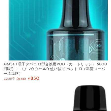
ARASHI 電子タバコ I3型交換用POD（カートリッジ） 5000
回吸引 ニコチン0 タール0 使い捨て ポッド I3（零度スーパ
ー清涼感）
850
Desde
2,699
¥
¥
Precio
Precio
regular
de
venta