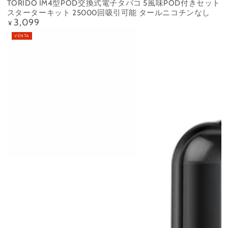
TORIDO IM4型POD交換式電子タバコ 5風味POD付きセット
スターターキット 25000回吸引可能 タールニコチンなし
3,099
Precio
¥
regular
VENTA