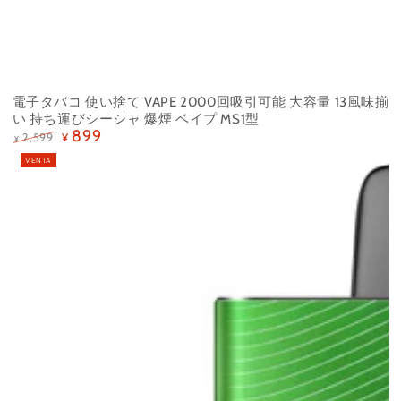
電子タバコ 使い捨て VAPE 2000回吸引可能 大容量 13風味揃
い 持ち運びシーシャ 爆煙 ベイプ MS1型
899
2,599
¥
¥
Precio
Precio
VENTA
regular
de
venta