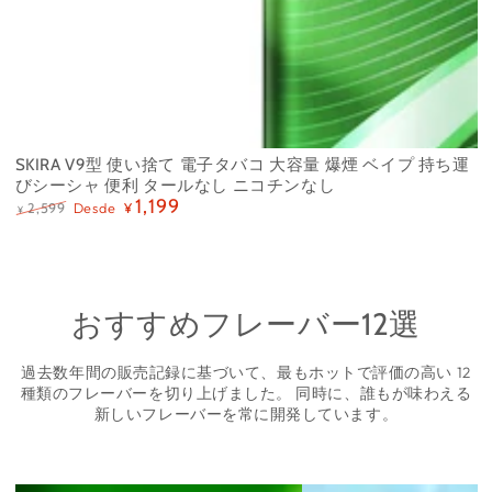
SKIRA V9型 使い捨て 電子タバコ 大容量 爆煙 ベイプ 持ち運
びシーシャ 便利 タールなし ニコチンなし
1,199
Desde
2,599
¥
¥
Precio
Precio
regular
de
venta
おすすめフレーバー12選
過去数年間の販売記録に基づいて、最もホットで評価の高い 12
種類のフレーバーを切り上げました。 同時に、誰もが味わえる
新しいフレーバーを常に開発しています。