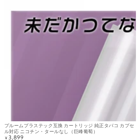
プルームプラステック互換 カートリッジ 純正タバコ カプセ
ル対応 ニコチン・タールなし（巨峰葡萄）
3,899
Precio
¥