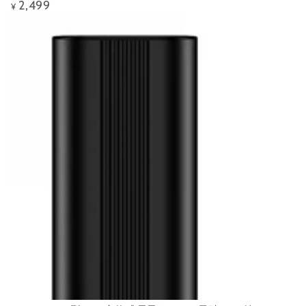
2,499
Precio
¥
regular