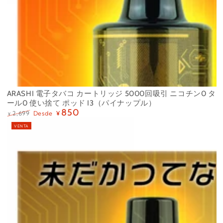
ARASHI 電子タバコ カートリッジ 5000回吸引 ニコチン0 タ
ール0 使い捨て ポッド I3（パイナップル）
850
Desde
2,699
¥
¥
Precio
Precio
VENTA
regular
de
venta