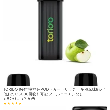
TORIDO IM4型交換用POD（カートリッジ） 多種風味揃え 1
個あたり5000回吸引可能 タールニコチンなし
800
2,699
Precio
¥
¥
regular