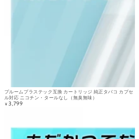
プルームプラステック互換 カートリッジ 純正タバコ カプセ
ル対応 ニコチン・タールなし（無臭無味）
3,799
Precio
¥
regular