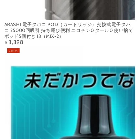
ARASHI 電子タバコ POD（カートリッジ）交換式電子タバ
コ 25000回吸引 持ち運び便利 ニコチン0 タール0 使い捨て
ポッド5個付き I3（MIX-2）
3,398
Precio
¥
regular
VENTA