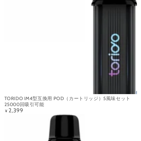
TORIDO IM4型互換用 POD（カートリッジ）5風味セット
25000回吸引可能
2,399
Precio
¥
regular