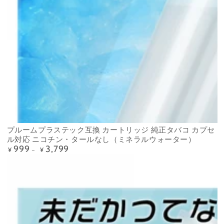
プルームプラステック互換 カートリッジ 純正タバコ カプセ
ル対応 ニコチン・タールなし（ミネラルウォーター）
999
3,799
Precio
¥
¥
regular