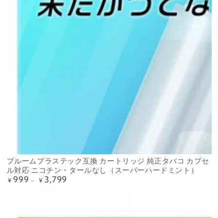
プルームプラステック互換 カートリッジ 純正タバコ カプセ
ル対応 ニコチン・タールなし（スーパーハードミント）
999
3,799
Precio
¥
¥
regular