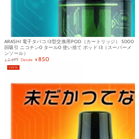
ARASHI 電子タバコ I3型交換用POD（カートリッジ） 5000
回吸引 ニコチン0 タール0 使い捨て ポッド I3（スーパーメ
ンソール）
850
Desde
2,699
¥
¥
Precio
Precio
VENTA
regular
de
venta