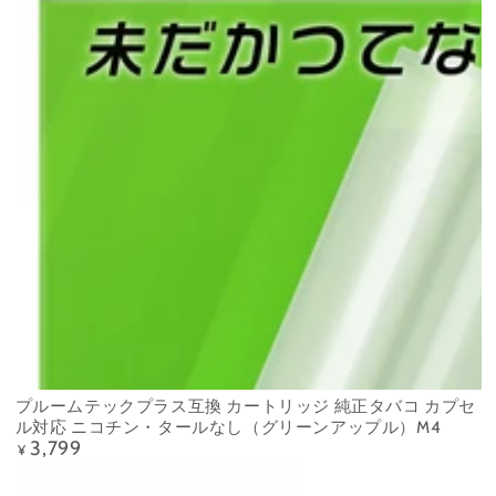
プルームテックプラス互換 カートリッジ 純正タバコ カプセ
ル対応 ニコチン・タールなし（グリーンアップル）M4
3,799
Precio
¥
regular