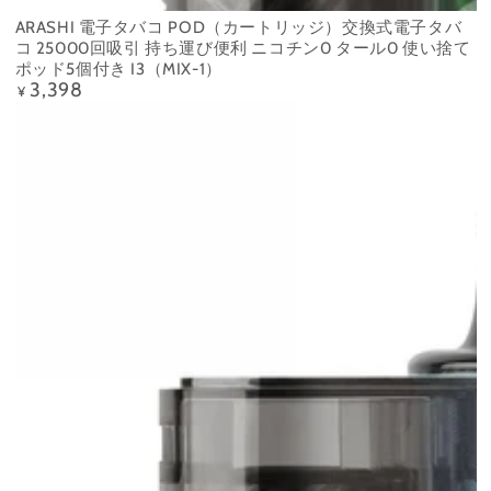
ARASHI 電子タバコ POD（カートリッジ）交換式電子タバ
コ 25000回吸引 持ち運び便利 ニコチン0 タール0 使い捨て
ポッド5個付き I3（MIX-1）
3,398
Precio
¥
regular