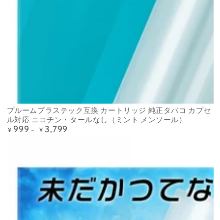
プルームプラステック互換 カートリッジ 純正タバコ カプセ
ル対応 ニコチン・タールなし（ミント メンソール）
999
3,799
Precio
¥
¥
regular