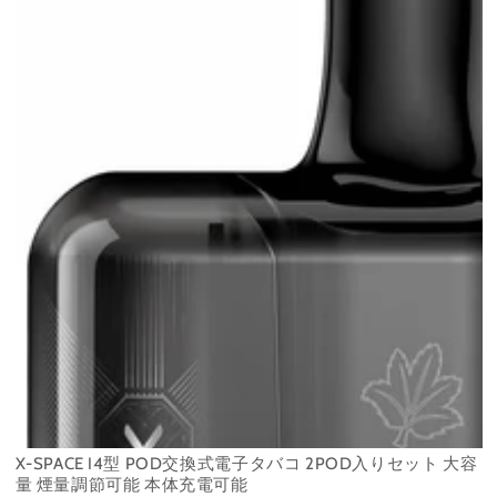
X-SPACE I4型 POD交換式電子タバコ 2POD入りセット 大容
量 煙量調節可能 本体充電可能