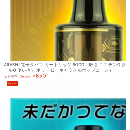
ARASHI 電子タバコ カートリッジ 5000回吸引 ニコチン0 タ
ール0 使い捨て ポッド I3（キャラメルポップコーン）
850
Desde
2,699
¥
¥
Precio
Precio
VENTA
regular
de
venta