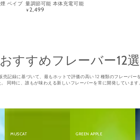
0
シ
使
煙 ベイプ
バ
量調節可能 本体充電可能
2,499
使
ー
定
¥
い
コ
価
い
シ
捨
2POD
捨
ャ
て
入
て
便
ポ
り
ポ
利
ッ
セ
ッ
タ
ド
ッ
おすすめフレーバー12
ド
ー
5
ト
I3（パ
ル
個
大
販売記録に基づいて、最もホットで評価の高い 12 種類のフレーバー
イ
な
付
容
た。 同時に、誰もが味わえる新しいフレーバーを常に開発しています
ナ
し
き
量
ッ
ニ
I3（MIX-
煙
プ
コ
2）
量
ル）
チ
調
ン
節
な
可
MUSCAT
GREEN APPLE
し
能