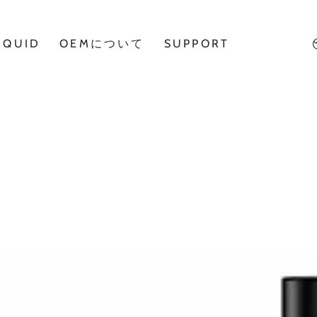
IQUID
OEMについて
SUPPORT
ARASHI
TORIDO
電
IM4
子
型