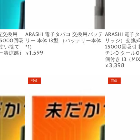
25000
ト
交
POD（カ
回
ス
換
ー
吸
タ
用
ト
引
ー
バ
リ
3型交換用
ARASHI 電子タバコ 交換用バッテ
ARASHI 電
持
タ
ッ
ッ
5000回吸
リー 本体 I3型 （バッテリー本体
リッジ）交換
ち
ー
テ
ジ）
 使い捨て
*1）
25000回吸引
1,599
パー清涼感）
チン0 タール0
定
¥
運
キ
リ
交
価
個付き I3（MIX
び
ッ
ー
換
3,398
定
¥
価
便
ト
本
式
ARASHI
SKIRA
利
25000
体
電
特価
特価
電
V9
ニ
回
I3
子
子
型
コ
吸
型
タ
タ
使
チ
引
（バ
バ
バ
い
ン
可
ッ
コ
コ
捨
0
能
テ
25000
カ
て
タ
タ
リ
回
ー
電
ー
ー
ー
吸