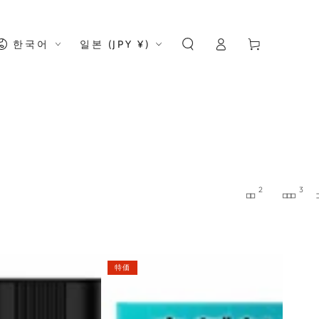
ロ
カ
グ
言
国・
ー
한국어
일본 (JPY ¥)
イ
語
地
ト
ン
域
2
3
ARASHI
特価
電
子