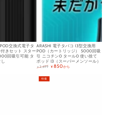
タ
バ
コ
I3
型
交
換
4型POD交換式電子タ
ARASHI 電子タバコ I3型交換用
用
OD付きセット スター
POD（カートリッジ） 5000回吸
POD（カ
000回吸引可能 タ
引 ニコチン0 タール0 使い捨て
なし
ポッド I3（スーパーメンソール）
ー
850
から
2,699
¥
¥
ト
定
特
価
価
リ
X-
特価
ッ
SPACE
ジ）
V7
5000
型
回
使
吸
い