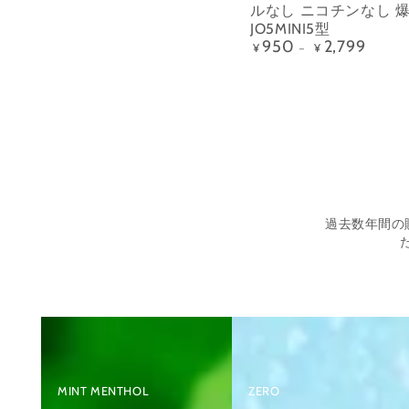
0
ス
ルなし ニコチンなし 爆
蒸
使
JO5MINI5型
ー
気
950
2,799
定
¥
¥
い
パ
た
価
捨
ー
ば
て
清
こ
ポ
涼
持
ッ
感）
ち
ド
運
I3（キ
び
過去数年間の
ャ
シ
ラ
ー
メ
シ
ル
ャ
ポ
タ
ッ
ー
プ
ル
MINT MENTHOL
ZERO
コ
な