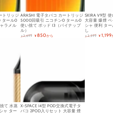
ト
子
ル
ル
本
引
リ
タ
0
ニ
体
持
カートリッジ
ARASHI 電子タバコ カートリッジ
SKIRA V9型
ッ
バ
使
コ
*1）
ち
0 タール0
5000回吸引 ニコチン0 タール0
大容量 爆煙 
ジ
コ
キャラメル
使い捨て ポッド I3（パイナップ
シャ 便利 タ
い
チ
運
ル）
し
5000
大
捨
ン
び
850
1,199
から
2,699
¥
2,599
¥
¥
¥
回
容
て
な
便
定
特
定
特
X-
価
価
価
価
吸
量
ポ
し
利
SPACE
引
爆
ッ
ニ
I4
ニ
煙
ド
コ
型
コ
ベ
5
チ
POD
チ
イ
個
ン
交
ン
プ
付
0
換
0
持
き
タ
式
タ
ち
I3（MIX-
ー
電
ー
運
1）
ル
子
い捨て 水蒸
X-SPACE I4型 POD交換式電子タ
ル
び
0
タ
シャ ター
バコ 2POD入りセット 大容量 煙