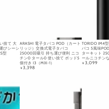
タ
POD
バ
交
コ
換
POD（カ
式
ー
電
ト
子
リ
タ
使い捨て 大
ARASHI 電子タバコ POD（カート
TORIDO IM
ッ
バ
ち運びシーシ
リッジ）交換式電子タバコ
バコ 5風味P
ジ）
コ
US型
25000回吸引 持ち運び便利 ニコ
ターキット 25
チン0 タール0 使い捨て ポッド5
ールニコチン
交
5
3,099
個付き I3（MIX-1）
定
¥
換
風
3,398
価
定
¥
価
式
味
ARASHI
ARASHI
電
POD
電
電
子
付
子
子
タ
き
タ
タ
バ
セ
バ
バ
コ
ッ
コ
コ