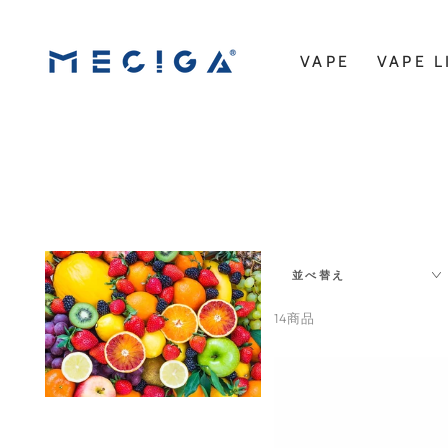
コンテンツにスキッ
プする
VAPE
VAPE L
並べ替え
14商品
TORIDO
電
子