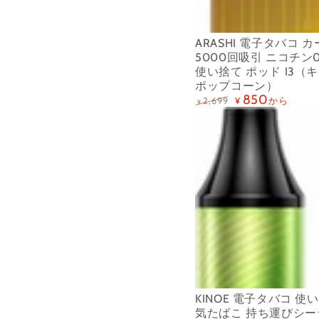
ト
チ
リ
ン
ARASHI 電子タバコ 
ッ
0
5000回吸引 ニコチン
ジ
使い捨て ポッド I3（
タ
ポップコーン）
5000
ー
850
から
2,699
¥
¥
回
ル
定
特
KINOE
価
価
吸
0
電
引
使
子
ニ
い
タ
コ
捨
バ
チ
て
コ
ン
ポ
使
0
ッ
い
タ
ド
捨
ー
I3（零
て
KINOE 電子タバコ 使
ル
度
水
気たばこ 持ち運びシー