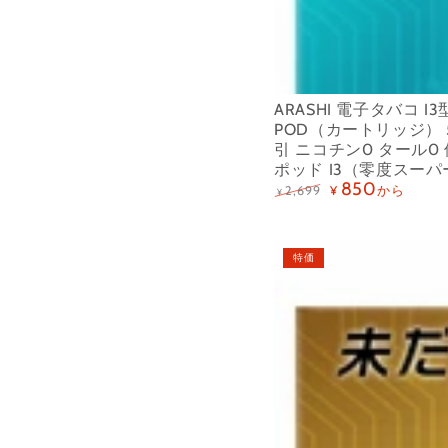
ち
I3
運
型
び
交
シ
換
ARASHI 電子タバコ I
ー
用
POD（カートリッジ） 
シ
POD（カ
引 ニコチン0 タール0
ポッド I3（零度スー
ャ
ー
850
から
2,699
¥
¥
12
ト
定
特
価
価
種
リ
ARASHI
風
ッ
特価
電
味
ジ）
子
揃
5000
タ
い
回
バ
O2PLUS
吸
コ
型
引
カ
ニ
ー
コ