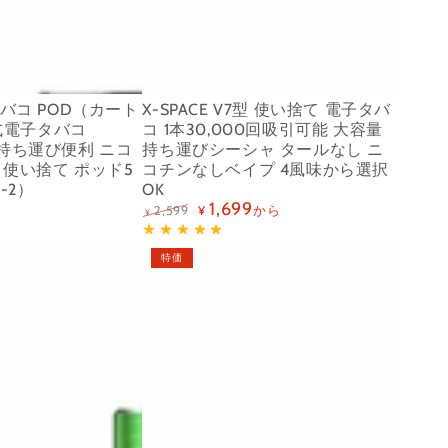
引
捨
ニ
て
コ
電
チ
子
子タバコ POD（カート
X-SPACE V7型 使い捨て 電子タバ
ン
タ
式電子タバコ
コ 1本30,000回吸引可能 大容量
0
バ
 持ち運び便利 ニコ
持ち運びシーシャ タールなし ニ
 使い捨て ポッド5
コチンなしベイプ 4風味から選択
タ
コ
-2）
OK
ー
1
1,699
から
2,599
¥
¥
ル
定
特
本
価
価
電
0
30,000
特価
子
使
回
タ
い
吸
バ
捨
引
コ
て
可
使
ポ
能
い
ッ
大
捨
ド
容