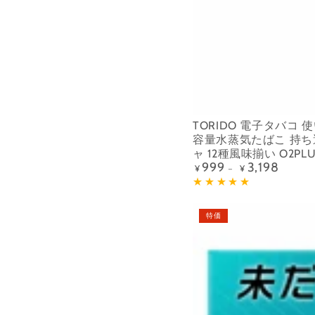
タ
バ
コ
使
い
捨
て
TORIDO 電子タバコ 
大
容量水蒸気たばこ 持
容
ャ 12種風味揃い O2PL
999
3,198
定
¥
¥
量
価
水
蒸
ARASHI
特価
気
電
た
子
ば
タ
こ
バ
持
コ