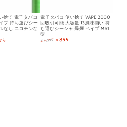
て
I3（ス
量
VAPE
ー
持
 使い捨て 電子タバコ
電子タバコ 使い捨て VAPE 2000
2000
パ
ち
ベイプ 持ち運びシー
回吸引可能 大容量 13風味揃い 持
回
ールなし ニコチンな
ち運びシーシャ 爆煙 ベイプ MS1
ー
運
型
吸
メ
び
899
から
2,599
¥
¥
引
ン
シ
定
特
価
価
可
ソ
ー
能
ー
シ
大
ル）
ャ
容
タ
量
ー
13
ル
風
な
味
し
揃
ニ
い
コ