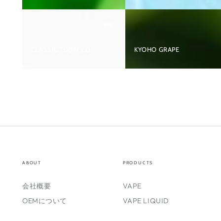
ー
し
ン）
ニ
コ
CLASSIC TOBACCO
KYOHO GRAPE
チ
ン
な
し
爆
煙
ベ
イ
プ
ABOUT
PRODUCTS
JO5MINI5
型
会社概要
VAPE
OEMについて
VAPE LIQUID