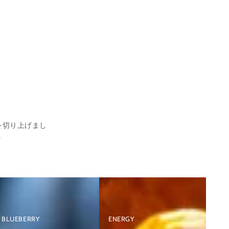
持
チ
ち
ン
運
な
び
し
シ
ベ
ー
イ
シ
プ
選
ャ
4
爆
風
を切り上げまし
煙
味
。
ベ
か
イ
ら
プ
選
MS1
択
型
OK
BLUEBERRY
ENERGY