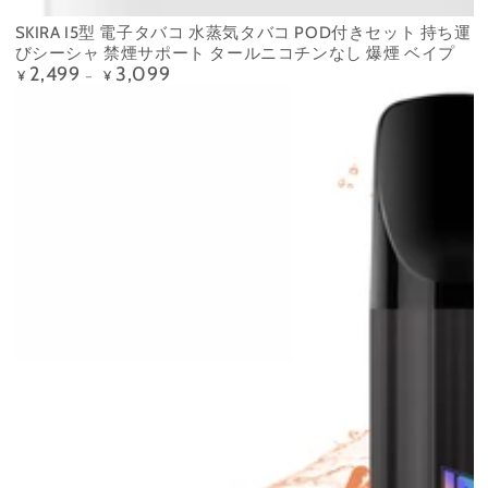
SKIRA I5型 電子タバコ 水蒸気タバコ POD付きセット 持ち運
びシーシャ 禁煙サポート タールニコチンなし 爆煙 ベイプ
2,499
3,099
定
¥
¥
価