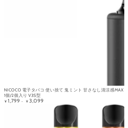
NICOCO 電子タバコ 使い捨て 鬼ミント 甘さなし清涼感MAX
1個/2個入り V3S型
1,799
3,099
定
¥
¥
価