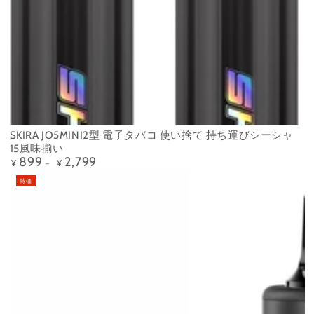
SKIRA JO5MINI2型 電子タバコ 使い捨て 持ち運びシーシャ
15風味揃い
899
2,799
定
¥
¥
価
特価