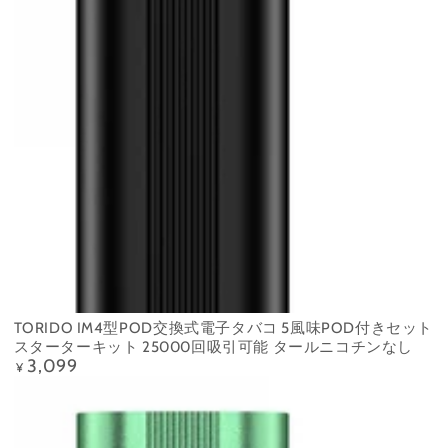
TORIDO IM4型POD交換式電子タバコ 5風味POD付きセット
スターターキット 25000回吸引可能 タールニコチンなし
3,099
定
¥
価