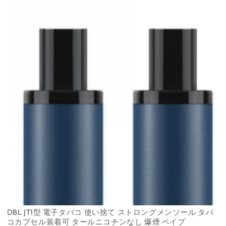
DBL JT1型 電子タバコ 使い捨て ストロングメンソール タバ
コカプセル装着可 タールニコチンなし 爆煙 ベイプ