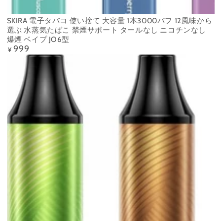
SKIRA 電子タバコ 使い捨て 大容量 1本3000パフ 12風味から
選ぶ 水蒸気たばこ 禁煙サポート タールなし ニコチンなし
爆煙 ベイプ JO6型
999
定
¥
価