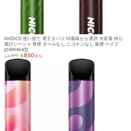
NICOCO 使い捨て 電子タバコ 10風味から選択 大容量 持ち
運びシーシャ 禁煙 タールなし ニコチンなし 爆煙 ベイプ
JO5MINI4型
850
から
2,099
¥
¥
定
特
価
価