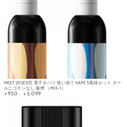
MEET JO5ES型 電子タバコ 使い捨て VAPE 5風味セット ター
ルニコチンなし 爆煙 （MIX-1）
950
3,099
定
¥
¥
価