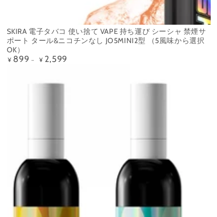
SKIRA 電子タバコ 使い捨て VAPE 持ち運び シーシャ 禁煙サ
ポート タール&ニコチンなし JO5MINI2型 （5風味から選択
OK）
899
2,599
定
¥
¥
価