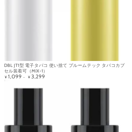
DBL JT1型 電子タバコ 使い捨て プルームテック タバコカプ
セル装着可（MIX-1）
1,099
3,299
定
¥
¥
価