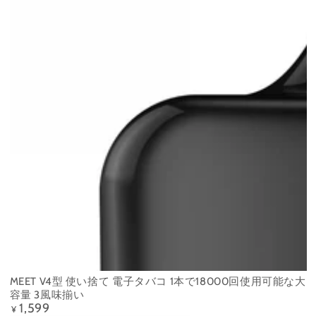
MEET V4型 使い捨て 電子タバコ 1本で18000回使用可能な大
容量 3風味揃い
1,599
定
¥