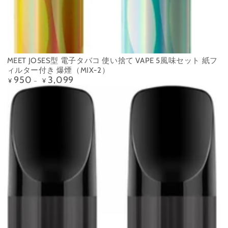
MEET JO5ES型 電子タバコ 使い捨て VAPE 5風味セット 紙フ
ィルター付き 爆煙（MIX-2）
950
3,099
定
¥
¥
価