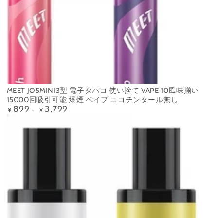
MEET JO5MINI3型 電子タバコ 使い捨て VAPE 10風味揃い
15000回吸引可能 爆煙 ベイプ ニコチンタール無し
899
3,799
定
¥
¥
価