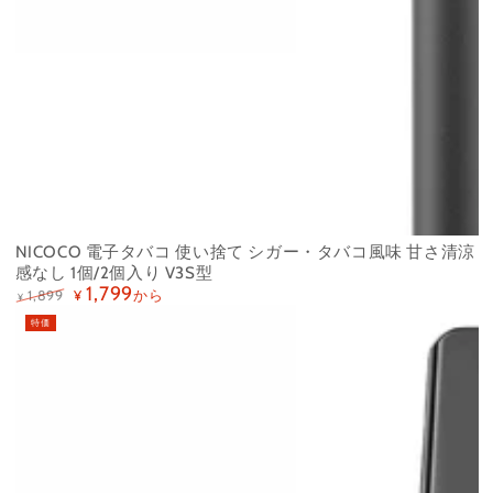
NICOCO 電子タバコ 使い捨て シガー・タバコ風味 甘さ清涼
感なし 1個/2個入り V3S型
1,799
から
1,899
¥
¥
定
特
特価
価
価