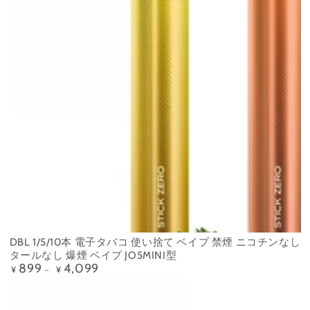
DBL 1/5/10本 電子タバコ 使い捨て ベイプ 禁煙 ニコチンなし
タールなし 爆煙 ベイプ JO5MINI型
899
4,099
定
¥
¥
価