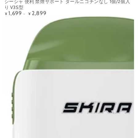
シーシャ 便利 禁煙サポート タールニコチンなし 1個/2個入
り V3S型
1,699
2,899
定
¥
¥
価