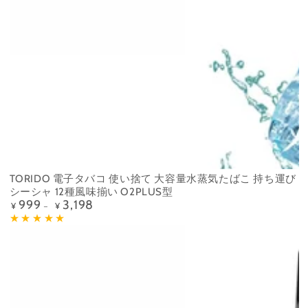
TORIDO 電子タバコ 使い捨て 大容量水蒸気たばこ 持ち運び
シーシャ 12種風味揃い O2PLUS型
999
3,198
定
¥
¥
価