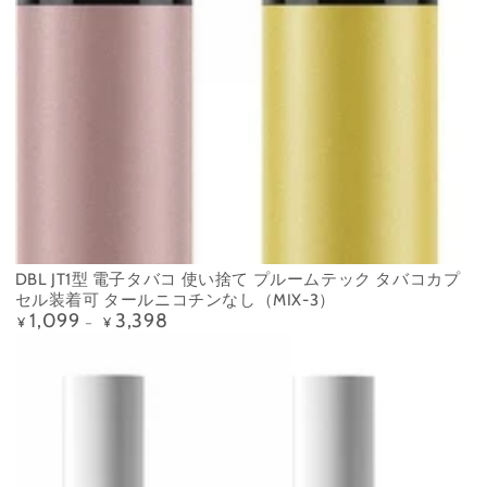
DBL JT1型 電子タバコ 使い捨て プルームテック タバコカプ
セル装着可 タールニコチンなし（MIX-3）
1,099
3,398
定
¥
¥
価