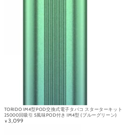
TORIDO IM4型POD交換式電子タバコ スターターキット
25000回吸引 5風味POD付き IM4型 (ブルーグリーン)
3,099
定
¥
価