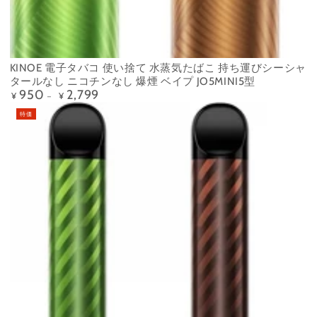
KINOE 電子タバコ 使い捨て 水蒸気たばこ 持ち運びシーシャ
タールなし ニコチンなし 爆煙 ベイプ JO5MINI5型
950
2,799
定
¥
¥
価
特価