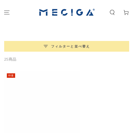
コンテンツにスキッ
カ
プする
ー
ト
フィルターと並べ替え
25商品
特価