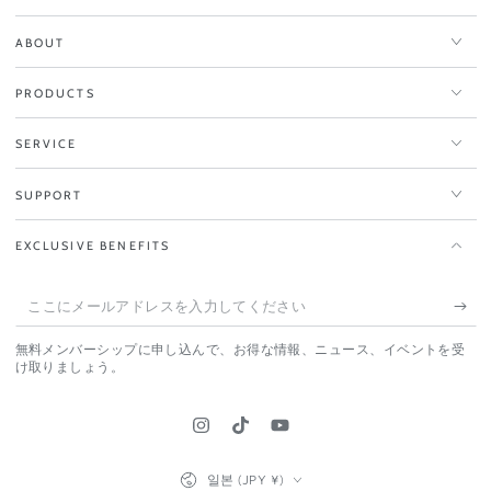
ABOUT
PRODUCTS
SERVICE
SUPPORT
EXCLUSIVE BENEFITS
こ
こ
無料メンバーシップに申し込んで、お得な情報、ニュース、イベントを受
に
け取りましょう。
メ
ー
Instagram
TikTok
YouTube
ル
国・
일본 (JPY ¥)
地