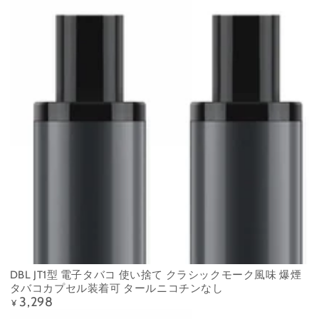
DBL JT1型 電子タバコ 使い捨て クラシックモーク風味 爆煙
タバコカプセル装着可 タールニコチンなし
3,298
定
¥
価