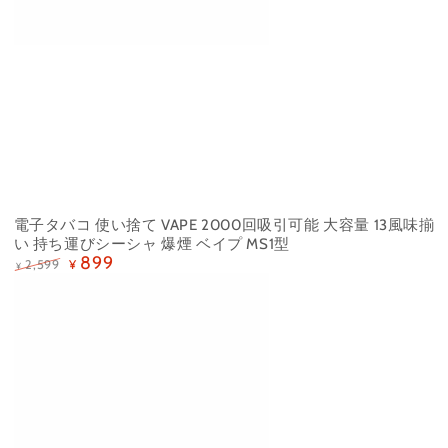
電子タバコ 使い捨て VAPE 2000回吸引可能 大容量 13風味揃
い 持ち運びシーシャ 爆煙 ベイプ MS1型
899
2,599
¥
¥
定
特
価
価